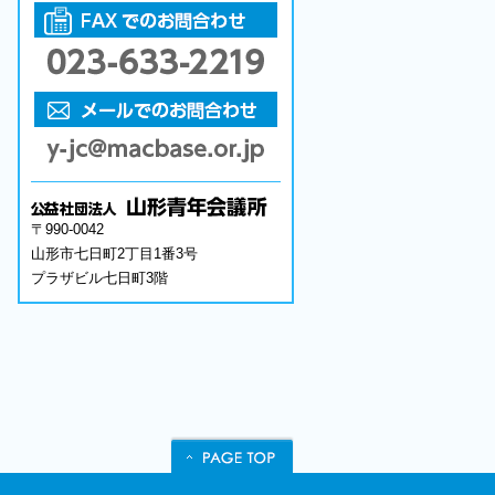
〒990-0042
山形市七日町2丁目1番3号
プラザビル七日町3階