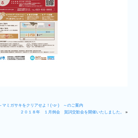
～マミガサキをクリアせよ！(･o･)ゞ～のご案内
２０１８年 １月例会 賀詞交歓会を開催いたしました。
»