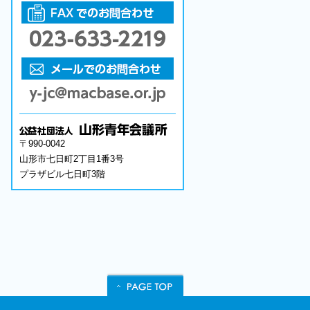
〒990-0042
山形市七日町2丁目1番3号
プラザビル七日町3階