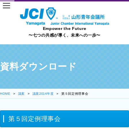
Empower the Future
〜七つの共感が導く、未来への一歩〜
資料ダウンロード
HOME
議案
議案2014年度
第５回定例理事会
第５回定例理事会