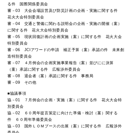
る件 国際関係委員会
審－03 大会会場設営及び防災計画の企画・実施に関する件
花火大会特別委員会
審－04 交通と警備に関わる説明会の企画・実施の開催（案）
に関する件 花火大会特別委員会
審－05 現状回復計画の企画実施（案）に関する件 花火大会
特別委員会
審－06 JCIアワードの申請 補正予算（案）承認の件 未来創
造特別委員会
審－07 ４月例会の企画実施事業報告（案）並びにに決算
（案）承認に関する件 広報渉外委員会
審－08 退会者（案）承認に関する件 事務局
審－09 その他
■協議事項
協－01 ７月例会の企画・実施（案）に関する件 花火大会特
別委員会
協－02 ６０周年提言策定に向けた準備・検討（案）関する
件 ６０周年準備委員会
協－03 国外ＬＯＭブースの出展（案）に関する件 広報渉外
委員会