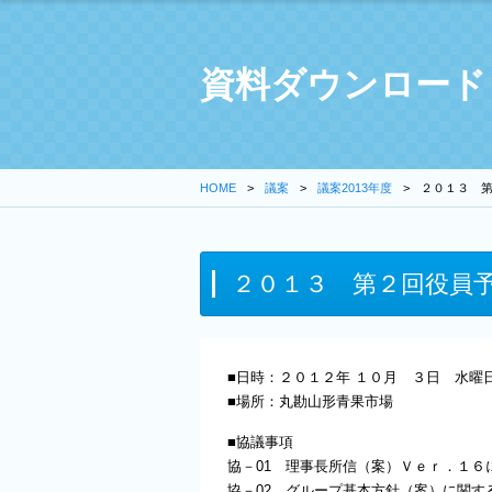
資料ダウンロード
HOME
議案
議案2013年度
２０１３ 
２０１３ 第２回役員
■日時：２０１２年 １０月 ３日 水曜
■場所：丸勘山形青果市場
■協議事項
協－01 理事長所信（案）Ｖｅｒ．１６
協－02 グループ基本方針（案）に関す