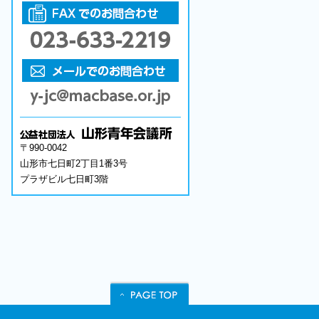
〒990-0042
山形市七日町2丁目1番3号
プラザビル七日町3階