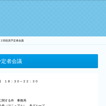
第２回役員予定者会議
予定者会議
日 １８：３０～２２：３０
に関する件 事務局
る件（マニュアル） 各グループ