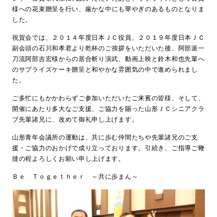
様への花束贈呈を行い、厳かな中
にも華やぎのあるものとなりま
した。
祝賀会では、２０１４年度日本ＪＣ役員、２０１９年度日本ＪＣ
副
会頭の石川和孝君より乾杯のご挨拶をいただいた後、
阿部派一
刀流阿部吉宏様からの居合斬り演武、動画上映と鈴木和也
先輩へ
のサプライズケーキ贈呈と和やかな雰囲気の中で進められま
し
た。
ご多忙にもかかわらずご参加いただいたご来賓の皆様、そして、
開催にあたり多大なご支援、ご協力を賜った山形ＪＣシニアクラ
ブ先輩諸兄に、改めて御礼申し上げます。
山形青年会議所の運動は、共に歩む仲間たちや先輩諸兄のご支
援・ご協力のおかげで成り立っております。引続き、ご指導ご鞭
撻の程よろしくお願い申し上げます。
Ｂｅ Ｔｏｇｅｔｈｅｒ ～共に歩まん～