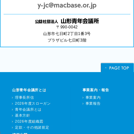
〒990-0042
山形市七日町2丁目1番3号
プラザビル七日町3階
山形青年会議所とは
事業案内・報告
理事長所信
事業案内
2026年度スローガン
事業報告
青年会議所とは
基本方針
2026年度組織図
定款・その他諸規定