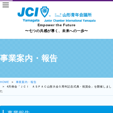
Empower the Future
〜七つの共感が導く、未来への一歩〜
事業案内・報告
HOME
事業案内・報告
4月例会「ＪＣＩ ＡＳＰＡＣ山形大会５周年記念式典・祝賀会」を開催しまし
た