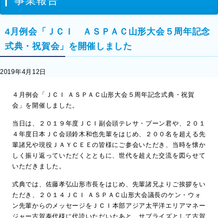
事業報告
4月例会「ＪＣＩ ＡＳＰＡＣ山形大会５周年記念
式典・祝賀会」を開催しました
2019年4月12日
４月例会「ＪＣＩ ＡＳＰＡＣ山形大会５周年記念式典・祝賀
会」を開催しました。
当日は、２０１９年度ＪＣＩ副会頭テレサ・プーン君や、２０１
４年
度日本ＪＣ会頭鈴木和也先輩をはじめ、２００名を超える先
輩諸兄や現役ＪＡＹＣＥＥの皆様にご参会いただき、当時を懐か
しく振り返っていただくとともに、世代を超えた交流を図らせて
いただきました。
式典では、佐藤孝弘山形市長をはじめ、先輩諸兄よりご挨拶をい
た
だき、２０１４ＪＣＩ ＡＳＰＡＣ山形大会議長のケン・ウォ
ン先輩からのメッセージをＪ
ＣＩ本部アジア太平洋エリアマネー
ジャー古賀泰代様に代読いただ
いたあと、サプライズとして古賀