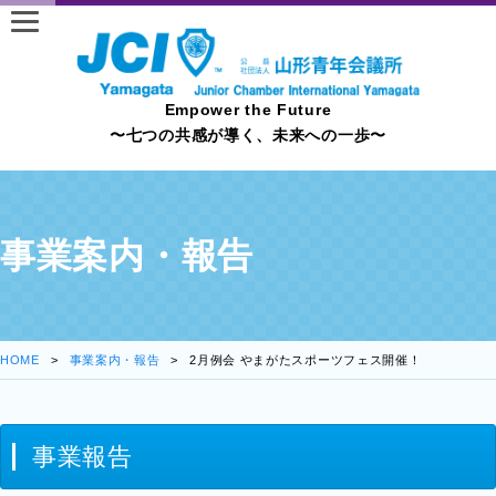
Empower the Future
〜七つの共感が導く、未来への一歩〜
事業案内・報告
HOME
事業案内・報告
2月例会 やまがたスポーツフェス開催！
事業報告