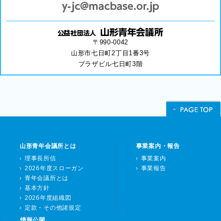
〒990-0042
山形市七日町2丁目1番3号
プラザビル七日町3階
山形青年会議所とは
事業案内・報告
理事長所信
事業案内
2026年度スローガン
事業報告
青年会議所とは
基本方針
2026年度組織図
定款・その他諸規定
情報公開