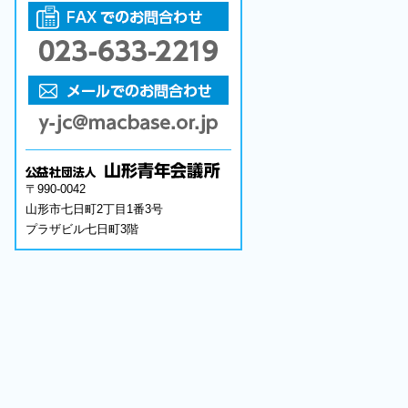
〒990-0042
山形市七日町2丁目1番3号
プラザビル七日町3階