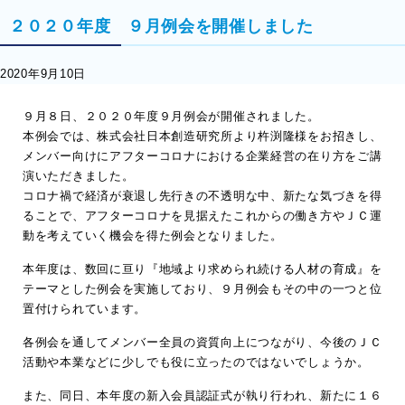
２０２０年度 ９月例会を開催しました
2020年9月10日
９月８日、２０２０年度９月例会が開催されました。
本例会では、株式会社日本創造研究所より杵渕隆様をお招きし、
メンバー向けにアフターコロナにおける企業経営の在り方をご講
演いただきました。
コロナ禍で経済が衰退し先行きの不透明な中、新たな気づきを得
ることで、アフターコロナを見据えたこれからの働き方やＪＣ運
動を考えていく機会を得た例会となりました。
本年度は、数回に亘り『地域より求められ続ける人材の育成』を
テーマとした例会を実施しており、９月例会もその中の一つと位
置付けられています。
各例会を通してメンバー全員の資質向上につながり、今後のＪＣ
活動や本業などに少しでも役に立ったのではないでしょうか。
また、同日、本年度の新入会員認証式が執り行われ、新たに１６