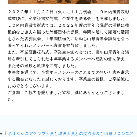
２０２２年１１月２２日（火）に１１月例会「ＬＯＭ内褒賞表彰
式並びに、卒業証書授与式、卒業生を送る会」を開催しました。
ＬＯＭ内褒賞表彰式では、２０２２年度の青年会議所の活動に積
極的なご協力を賜った外部団体の皆様、年間を通して顕著な活躍
をされた各委員会、１年間積極的に活動し山形青年会議所を引っ
張ってくれたメンバーへ褒賞を授与致しました。
また、卒業証書授与式、卒業生を送る会では、長年山形青年会議
所を牽引してこられた本年卒業するメンバーへ感謝の念を伝え、
またその経験と軌跡を共有しました。
本事業を通じて、卒業するメンバーのこれまでの想いと志を継承
する機会となったと感じております。卒業生の皆様、ご卒業誠に
おめでとうございます。
ご参加、ご協力を賜りました皆様、誠にありがとうございまし
た。
«
山形ＪＣシニアクラブ会員と現役会員との交流会及び山形ＪＣシニア