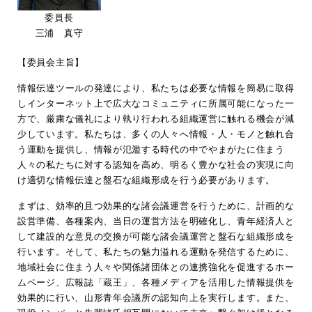
委員長
三浦 真守
【委員会主旨】
情報伝達ツールの発達により、私たちは必要な情報を簡易に取得
しインターネット上で広大なコミュニティに所属可能になった一
方で、厳粛な儀礼により執り行われる組織運営に触れる機会が減
少しています。私たちは、多くの人々へ情報・人・モノと触れ合
う運動を提供し、情報が氾濫する時代の中でやまがたに住まう
人々の私たちに対する認知を高め、明るく豊かな社会の実現に向
け適切な情報伝達と盤石な組織形成を行う必要があります。
まずは、効率的且つ効果的な諸会議運営を行うために、計画的な
設営準備、各種案内、当日の運営方法を明確化し、青年経済人と
して建設的な意見の交換が可能な諸会議運営と盤石な組織形成を
行います。そして、私たちの魅力溢れる運動を発信するために、
地域社会に住まう人々や関係諸団体との連携強化を促進するホー
ムページ、広報誌「蔵王」、各種メディアを活用した情報提供を
効果的に行い、山形青年会議所の認知向上を実行します。また、