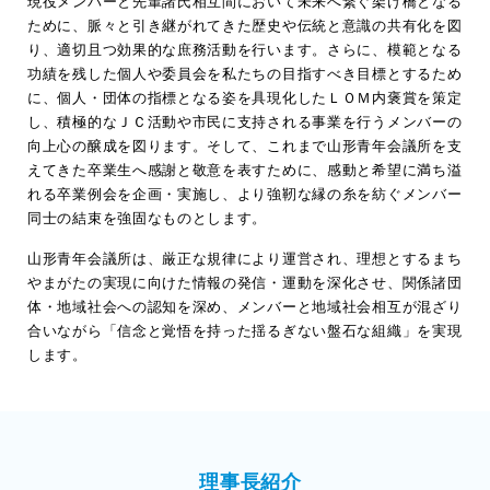
現役メンバーと先輩諸氏相互間において未来へ繋ぐ架け橋となる
ために、脈々と引き継がれてきた歴史や伝統と意識の共有化を図
り、適切且つ効果的な庶務活動を行います。さらに、模範となる
功績を残した個人や委員会を私たちの目指すべき目標とするため
に、個人・団体の指標となる姿を具現化したＬＯＭ内褒賞を策定
し、積極的なＪＣ活動や市民に支持される事業を行うメンバーの
向上心の醸成を図ります。そして、これまで山形青年会議所を支
えてきた卒業生へ感謝と敬意を表すために、感動と希望に満ち溢
れる卒業例会を企画・実施し、より強靭な縁の糸を紡ぐメンバー
同士の結束を強固なものとします。
山形青年会議所は、厳正な規律により運営され、理想とするまち
やまがたの実現に向けた情報の発信・運動を深化させ、関係諸団
体・地域社会への認知を深め、メンバーと地域社会相互が混ざり
合いながら「信念と覚悟を持った揺るぎない盤石な組織」を実現
します。
理事長紹介