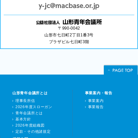
〒990-0042
山形市七日町2丁目1番3号
プラザビル七日町3階
山形青年会議所とは
事業案内・報告
理事長所信
事業案内
2026年度スローガン
事業報告
青年会議所とは
基本方針
2026年度組織図
定款・その他諸規定