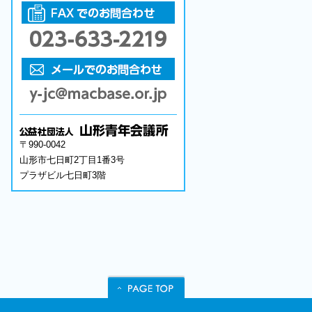
〒990-0042
山形市七日町2丁目1番3号
プラザビル七日町3階