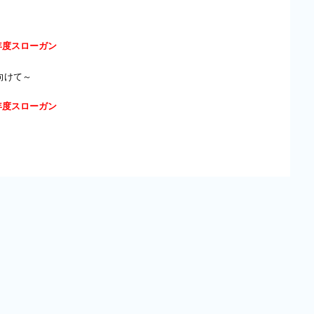
年度スローガン
向けて～
年度スローガン