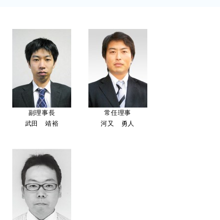
副理事長
常任理事
武田 靖裕
河又 勇人