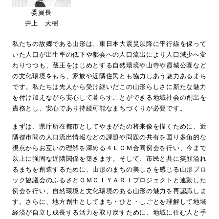
委員長
井上 大樹
私たちの故郷である山形は、東日本大震災以降に平行線を保って
いた人口が出生率の低下や都会への人口流出により人口減少へ変
わりつつも、蔵王をはじめとする自然環境や山寺や霞城公園など
の文化環境をもち、家族や近隣住民とも協力しあう魅力あるまち
です。私たちは先人から受け継いだこの山形らしさに新たな魅力
を付け加えながら安心して暮らすことができる地域社会の創出を
責務とし、安心であり持続可能なまちづくりが必要です。
まずは、県庁所在都市としてやまがたの将来像を描くために、近
隣都市間の人口流出情報などの課題や問題の共有を図り多角的な
視点からお互いの理解を深める４ＬＯＭ合同例会を行い、今まで
以上に強固な近隣関係を築きます。そして、市民と共に笑顔溢れ
るまちを創造するために、山形のまちの美しさを感じる山形ブロ
ック協議会のふるさとＯＭＯＩＹＡＲＩプロジェクトと連動した
例会を行い、自然環境と文化環境のある山形の魅力を再認識しま
す。さらに、地方創生としてまち・ひと・しごとを理解して地域
経済が自立し成長する活力を取り戻すために、地域に住む人と手