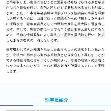
と手を取りあい山形に住むことに愛着を持ち続けられる夢と希望
が溢れた例会を行い、自信と誇りがもてる魅力あるまちを創出し
ます。また、日本青年会議所や山形ブロック協議会の事業を理解
し共有するために、山形ブロック協議会からの情報をＬＯＭ全体
に浸透させ、青年会議所としての運動の効果を最大限に引き出し
ます。そして、災害の際に一日でも早く被災地を元通りにするた
めに、迅速な情報収集により率先して災害支援活動を行い、被災
したまちの復興の一助となります。
長年培われてきた知識を活かした山形らしさの追求をした私たち
が、今後の山形の歩み進める原動力となり安心して暮らすことが
できる持続可能なまちづくりが展開され、若者の地域への定着に
つなぐ未来へつながる「自らが輝き魅力が伝播するまち」を実現
します。
理事長紹介