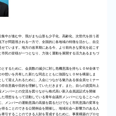
口集中が進む中、我がまち山形も少子化、高齢化、次世代を担う若
低下が問題視される一方で、全国的に各地域の特徴を活かし、自立
見せています。地方の改革期にある今、より前向きな変化を起こす
と市民の皆様が一つとなり、力強く運動を展開する活力あるまちづ
のとするために、会員数の減少に対し危機意識を持ちＬＯＭ全体で
力や想いを共有した新たな同志とともに強固なＬＯＭを構築しま
として迎え入れるために、入会につながる魅力ある仮会員セミナー
の存在意義や目的を理解していただきます。また、自らの資質向上
役メンバーとの交流を図りながら格式高い新入会員認証式を開催
した理想をもって活動している青年会議所メンバーになることへの
に、メンバーの運動意識の高揚を図るだけでなく市民意識の変革を
を得ることのできる公開例会を開催し、地域社会へ影響力のある人
を牽引することのできる人財を育成するために、事業構築のプロセ