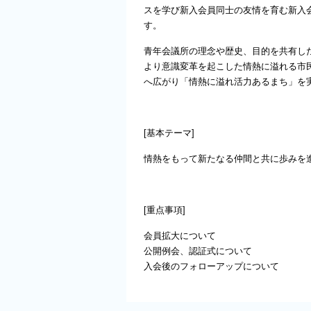
スを学び新入会員同士の友情を育む新入
す。
青年会議所の理念や歴史、目的を共有し
より意識変革を起こした情熱に溢れる市
へ広がり「情熱に溢れ活力あるまち」を
[基本テーマ]
情熱をもって新たなる仲間と共に歩みを
[重点事項]
会員拡大について
公開例会、認証式について
入会後のフォローアップについて