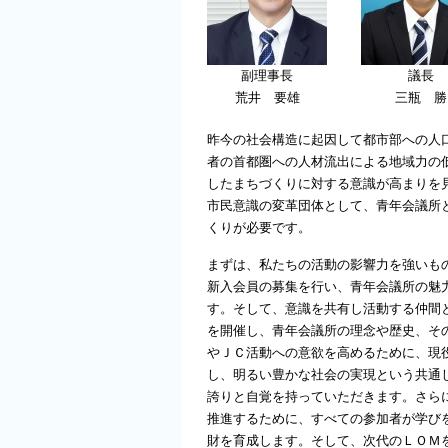
副理事長
議長
荒井 要雄
三瓶 勝
昨今の社会構造に起因して都市部への人
者の首都圏への人材流出による地域力の
したまちづくりに対する意識が高まりを
市民意識の変革団体として、青年会議所
くりが必要です。
まずは、私たちの活動の影響力を強いも
新入会員の募集を行い、青年会議所の魅
す。そして、意識を共有し活動する仲間
を開催し、青年会議所の理念や歴史、そ
やＪＣ活動への意欲を高めるために、現
し、明るい豊かな社会の実現という共通
誇りと自覚を持っていただきます。さら
推進するために、すべての参加者が学び
財を育成します。そして、次代のＬＯＭ