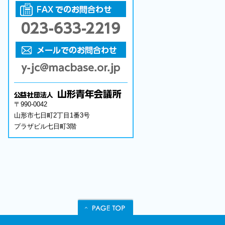
〒990-0042
山形市七日町2丁目1番3号
プラザビル七日町3階