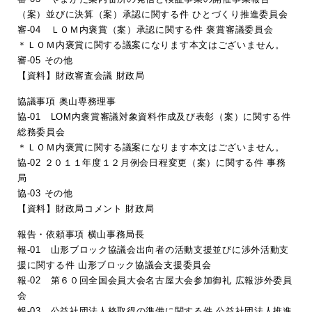
（案）並びに決算（案）承認に関する件 ひとづくり推進委員会
審-04 ＬＯＭ内褒賞（案）承認に関する件 褒賞審議委員会
＊ＬＯＭ内褒賞に関する議案になります本文はございません。
審-05 その他
【資料】財政審査会議 財政局
協議事項 奥山専務理事
協-01 LOM内褒賞審議対象資料作成及び表彰（案）に関する件
総務委員会
＊ＬＯＭ内褒賞に関する議案になります本文はございません。
協-02 ２０１１年度１２月例会日程変更（案）に関する件 事務
局
協-03 その他
【資料】財政局コメント 財政局
報告・依頼事項 横山事務局長
報-01 山形ブロック協議会出向者の活動支援並びに渉外活動支
援に関する件 山形ブロック協議会支援委員会
報-02 第６０回全国会員大会名古屋大会参加御礼 広報渉外委員
会
報-03 公益社団法人格取得の準備に関する件 公益社団法人推進