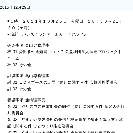
2015年12月29日
■日時：２０１１年１０月２５日 火曜日 １８：３０～２1：
３０（予定）
■場所：パレスグランデールカーサデルソレ
確認事項 奥山専務理事
確-01 労働条件通知書について 公益社団法人推進プロジェクト
チーム
確-02 その他
討議事項 奥山専務理事
討-01 ＬＯＭブースの出展（案）に関する件 広報渉外委員会
討-02 その他
審議事項 船橋理事長
審-01 クリスマス家族例会の開催（案）に関する件 花火大会特
別委員会
審-02 やまがた案内番所の発信と検証事業の補正予算（案）承
認に関する件 ひとづくり推進委員会
審-03 やまがた案内番所の発信と検証事業の開催事業報告