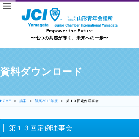
Empower the Future
〜七つの共感が導く、未来への一歩〜
資料ダウンロード
HOME
議案
議案2012年度
第１３回定例理事会
第１３回定例理事会