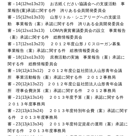
審－14(12ho13s23) お古紙ください協議会への支援活動 事
業報告(案)承認に関する件 誇りある会員開発委員会
審－15(12ho13s33) 山形リトル・シニアリーグへの支援活
動 事業報告（案）承認に関する件 誇りある会員開発委員会
審－16(12so13s13) LOM内褒賞審議委員会の設立 事業報告
（案）承認に関する件 総務情報委員会
審－17(12so13s23) ２０１２年度山形ＪＣスローガン募集
事業報告（案）承認に関する件 総務情報委員会
審－18(12so13s33) 庶務活動の実施 事業報告（案）承認に
関する件 総務情報委員会
審－19(12jk13s12) ２０１２年度公益社団法人山形青年会議
所 事業活動報告（案）承認に関する件 ２０１２事務局
審－20(12jk13s22) ２０１２年度公益社団法人山形青年会議
所 理事会費決算（案）承認に関する件 ２０１２事務局
審－21(13jk13s14) ２０１３年度予算（案）承認に関する件
２０１３年度事務局
審－22(13jk13s24) ２０１３年度特別年会費（案）承認に関す
る件 ２０１３年度事務局
審－23(13jk13s34) ２０１３年度特定資産の運用（案）承認に
関する件 ２０１３年度事務局