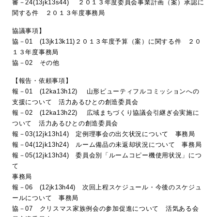
審－24(13jk13s44) ２０１３年度委員会事業計画（案）承認に
関する件 ２０１３年度事務局
協議事項】
協－01 (13jk13k11)２０１３年度予算（案）に関する件 ２０
１３年度事務局
協－02 その他
【報告・依頼事項】
報－01 (12ka13h12) 山形ビューティフルコミッションへの
支援について 活力あるひとの創造委員会
報－02 (12ka13h22) 広域まちづくり協議会引継ぎ会実施に
ついて 活力あるひとの創造委員会
報－03(12jk13h14) 定例理事会の出欠状況について 事務局
報－04(12jk13h24) ルーム備品の未返却状況について 事務局
報－05(12jk13h34) 委員会別「ルームコピー機使用状況」につ
て
事務局
報－06 (12jk13h44) 次回上程スケジュール・今後のスケジュ
ールについて 事務局
協－07 クリスマス家族例会の参加促進について 活気ある会