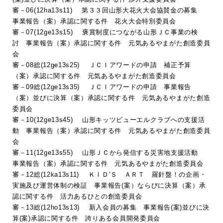
審－06(12ha13s11) 第３３回山形大花火大会協賛金の募集
事業報告（案）承認に関する件 花火大会特別委員会
審－07(12ge13s15) 褒賞制度につながる山形ＪＣ事業の検
討 事業報告（案）承認に関する件 元気あるやまがた創造委員
会
審－08総(12ge13s25) ＪＣＩアワードの申請 補正予算
（案）承認に関する件 元気あるやまがた創造委員会
審－09総(12ge13s35) ＪＣＩアワードの申請 事業報告
（案）並びに決算（案）承認に関する件 元気あるやまがた創造
委員会
審－10(12ge13s45) 山形キッツビューエルクラブへの支援活
動 事業報告（案）承認に関する件 元気あるやまがた創造委員
会
審－11(12ge13s55) 山形ＪＣから発信する災害地支援活動
事業報告（案）承認に関する件 元気あるやまがた創造委員会
審－12総(12ka13s11) ＫＩＤ’Ｓ ＡＲＴ 羅針盤！の企画・
実施及び運営体制の検証 事業報告(案）ならびに決算（案）承
認に関する件 活力あるひとの創造委員会
審－13総(12ho13s13) 新入会員の募集 事業報告(案)並びに決
算(案)承認に関する件 誇りある会員開発委員会