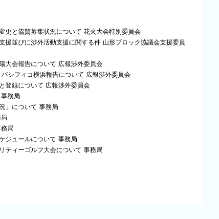
部変更と協賛募集状況について 花火大会特別委員会
動支援並びに渉外活動支援に関する件 山形ブロック協議会支援委員
南陽大会報告について 広報渉外委員会
in パシフィコ横浜報告について 広報渉外委員会
進と登録について 広報渉外委員会
 事務局
況」について 事務局
務局
事務局
スケジュールについて 事務局
ャリティーゴルフ大会について 事務局