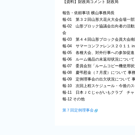
【資料】財政局コメント 財政局
報告・依頼事項 横山事務局長
報-01 第３２回山形大花火大会会場一
報-02 山形ブロック協議会出向者の活
会
報-03 第４４回山形ブロック会員大会
報-04 サマーコンファレンス２０１１ 
報-05 各種大会、対外行事への参加促
報-06 ルーム備品の未返却状況について
報-07 委員会別「ルームコピー機使用状
報-08 慶弔慰金（７月度）について 事
報-09 定例理事会の出欠状況について 
報-10 次回上程スケジュール・今後の
報-11 日本ＪＣじゃがいもクラブ チ
報-12 その他
第７回定例理事会