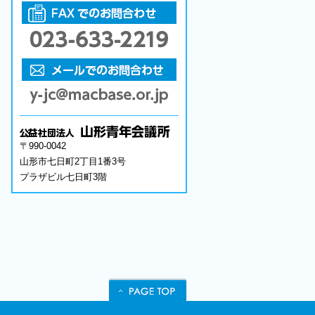
〒990-0042
山形市七日町2丁目1番3号
プラザビル七日町3階