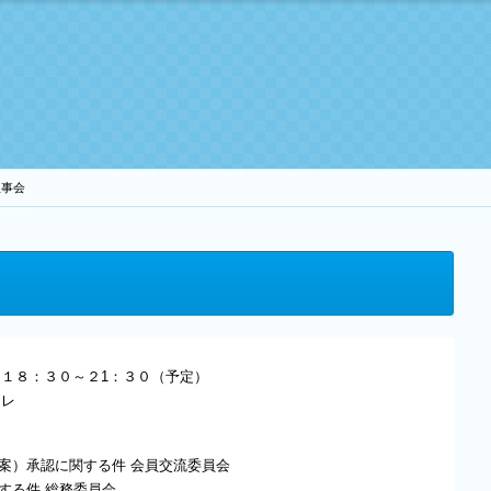
理事会
１８：３０～２1：３０（予定）
ソレ
（案）承認に関する件 会員交流委員会
する件 総務委員会