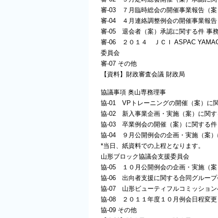
審-03 ７月臨時総会の開催事業報告（
審-04 ４月連絡調整例会の開催事業報
審-05 退会者（案）承認に関する件 事
審-06 ２０１４ ＪＣＩ ASPAC Y
委員会
審-07 その他
【資料】財政審査会議 財政局
協議事項 奥山専務理事
協-01 VPトレーニングの開催（案）に
協-02 新入事業企画・実施（案）に関す
協-03 卒業例会の開催（案）に関する件
協-04 ９月公開例会の企画・実施（案
*当日、紙資料での上程となります。
山形ブロック協議会支援委員会
協-05 １０月公開例会の企画・実施（
協-06 出向者支援に関する合同グルー
協-07 山形ビューティフルコミッショ
協-08 ２０１１年度１０月例会日程変
協-09 その他