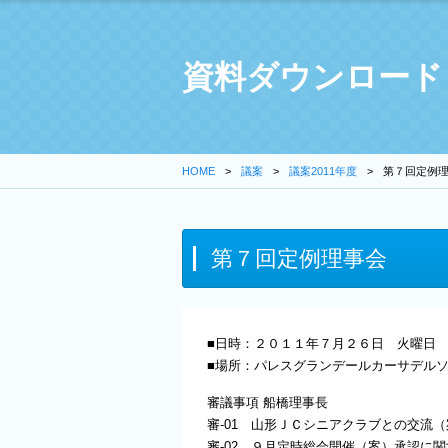
資料ダウンロード
HOME
議案
議案2011年度
第７回定例
第７回定例理事会
■日時：２０１１年７月２６日 火曜日 
■場所：パレスグランデールカーサデル
審議事項 船橋理事長
審-01 山形ＪＣシニアクラブとの交流
審-02 ９月定時総会開催（案）承認に関