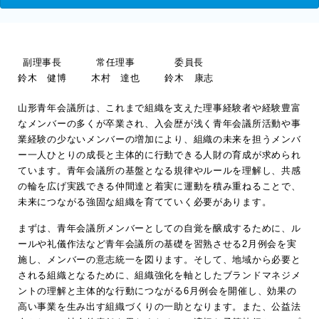
副理事長
常任理事
委員長
鈴木 健博
木村 達也
鈴木 康志
山形青年会議所は、これまで組織を支えた理事経験者や経験豊富
なメンバーの多くが卒業され、入会歴が浅く青年会議所活動や事
業経験の少ないメンバーの増加により、組織の未来を担うメンバ
ー一人ひとりの成長と主体的に行動できる人財の育成が求められ
ています。青年会議所の基盤となる規律やルールを理解し、共感
の輪を広げ実践できる仲間達と着実に運動を積み重ねることで、
未来につながる強固な組織を育てていく必要があります。
まずは、青年会議所メンバーとしての自覚を醸成するために、ル
ールや礼儀作法など青年会議所の基礎を習熟させる2月例会を実
施し、メンバーの意志統一を図ります。そして、地域から必要と
される組織となるために、組織強化を軸としたブランドマネジメ
ントの理解と主体的な行動につながる6月例会を開催し、効果の
高い事業を生み出す組織づくりの一助となります。また、公益法