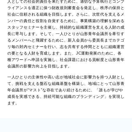
人としての社会的責任を果たすために、適切な予算執行とコンプ
ライアンスを適正に保つ財政規則審査会を発足し、秩序の保持と
社会に信頼される組織を目指します。さらに、次世代を支えるメ
ンバーの責任と役割を自覚するために、事業構築の理解を深める
スタッフセミナーを主催し、持続的な組織運営を支える人財の成
長に寄与します。そして、一人ひとりが山形青年会議所を牽引す
るメンバーへと飛躍するために、新入会員から委員長までカテゴ
リ毎の対内セミナーを行い、志を共有する仲間とともに組織運営
の要となる人財を育成します。また、JC運動発展のために、各
種アワードへ申請を実施し、社会課題における貢献度と山形青年
会議所の影響力向上を目指します。
一人ひとりの主体性や高い志が地域社会に影響力を持つ人財とし
て、挑戦を支える盤石な組織基盤を構築し、地域にとって山形青
年会議所が“マスト”な存在であり続けるために、「誰もが学びや
成長を実感できる、持続可能な組織のブランディング」を実現し
ます。